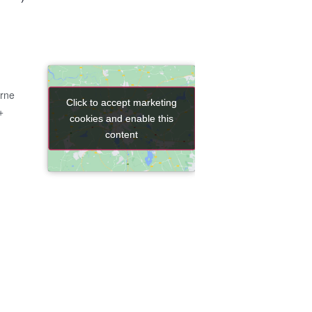
erne
Click to accept marketing
Click to accept marketing
+
cookies and enable this
cookies and enable this
content
content