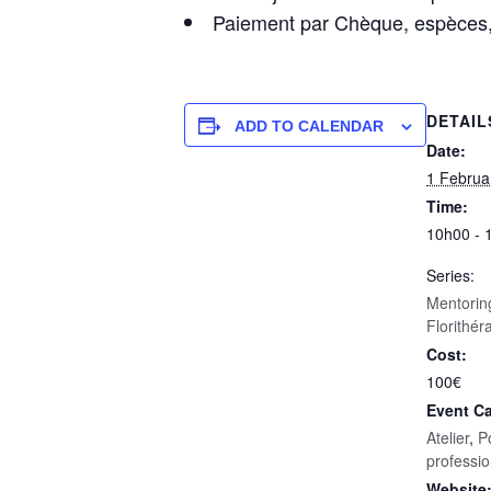
Paiement par Chèque, espèces,
DETAIL
ADD TO CALENDAR
Date:
1 Februa
Time:
10h00 - 
Series:
Mentorin
Florithér
Cost:
100€
Event Ca
Atelier
,
P
professi
Website