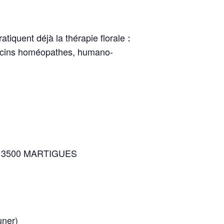
tiquent déjà la thérapie florale
:
decins homéopathes, humano-
ta 13500 MARTIGUES
uner)