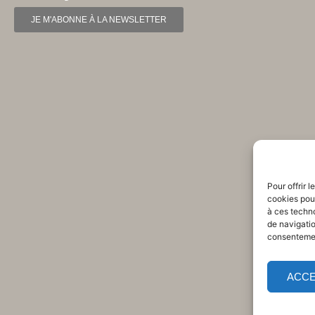
JE M'ABONNE À LA NEWSLETTER
Pour offrir 
cookies pour
à ces techn
de navigatio
consentement
ACC