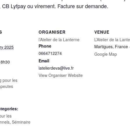
 CB Lyfpay ou virement. Facture sur demande.
S
ORGANISER
VENUE
l’Atelier de la Lanterne
L’Atelier de la Lant
Phone
Martigues
,
France
ry 2025
0664712274
Google Map
Email
18h30
latelierdeva@live.fr
View Organiser Website
g pour les
apeutes
tegories:
our les
onnels
,
Séminaire
: