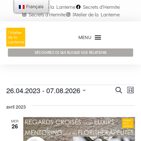
l'Atelier de la Lanterne
Secrets d'Hermite
Français
Secrets d'Hermite
l'Atelier de la Lanterne
DÉCOUVREZ CE QUI BLOQUE VOS RELATIONS
Rech
Na
26.04.2023
 - 
07.08.2026
RECHERCH
LISTE
Sélectionnez
de
et
une
avril 2023
date.
vu
navig
Év
MER
de
26
vues