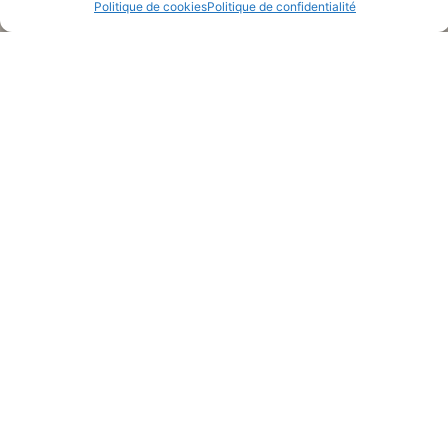
Politique de cookies
Politique de confidentialité
Horaires en mode Boutique
mardi : 16h – 19h
samedi : 16h – 19h sauf les 15 et 29 août
ET PLUS PRECISEMENT ...
LAISSEZ UN AVIS GOOGLE
Pour rester informé.e
JE M'ABONNE À LA NEWSLETTER