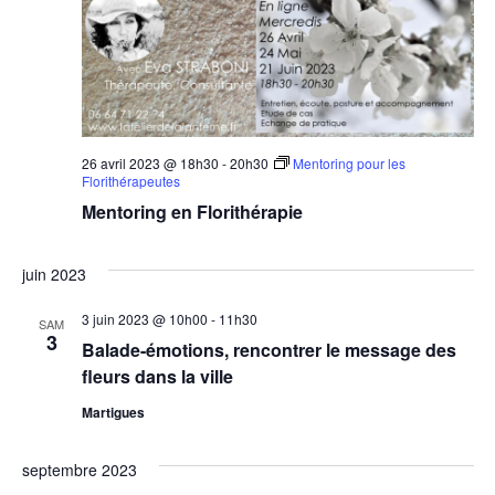
Évèn
26 avril 2023 @ 18h30
-
20h30
Mentoring pour les
Florithérapeutes
Mentoring en Florithérapie
juin 2023
3 juin 2023 @ 10h00
-
11h30
SAM
3
Balade-émotions, rencontrer le message des
fleurs dans la ville
Martigues
septembre 2023