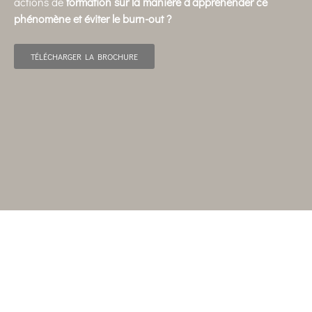
actions de
formation
sur la manière d’appréhender ce
phénomène et éviter le burn-out ?
TÉLÉCHARGER LA BROCHURE