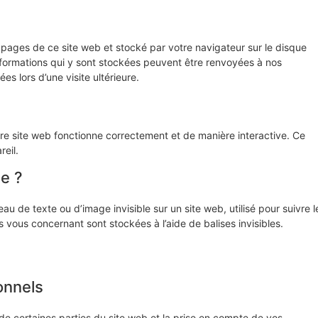
s pages de ce site web et stocké par votre navigateur sur le disque
informations qui y sont stockées peuvent être renvoyées à nos
s lors d’une visite ultérieure.
tre site web fonctionne correctement et de manière interactive. Ce
eil.
le ?
au de texte ou d’image invisible sur un site web, utilisé pour suivre l
s vous concernant sont stockées à l’aide de balises invisibles.
onnels
de certaines parties du site web et la prise en compte de vos