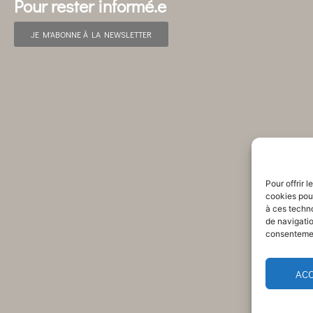
Pour rester informé.e
JE M'ABONNE À LA NEWSLETTER
Pour offrir 
cookies pour
à ces techn
de navigatio
consentement
AC