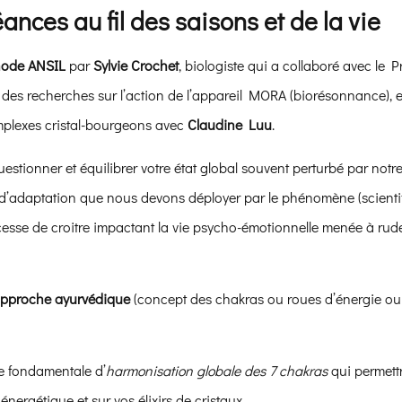
ances au fil des saisons et de la vie
hode ANSIL
par
Sylvie Crochet
, biologiste qui a collaboré avec le P
 à des recherches sur l’action de l’appareil MORA (biorésonnance), ell
mplexes cristal-bourgeons avec
Claudine Luu
.
uestionner et équilibrer votre état global souvent perturbé par not
é d’adaptation que nous devons déployer par le phénomène (scien
 ne cesse de croitre impactant la vie psycho-émotionnelle menée à ru
pproche ayurvédique
(concept des chakras ou roues d’énergie ou 
e fondamentale d’
harmonisation globale des 7 chakras
qui permett
ergétique et sur vos élixirs de cristaux.