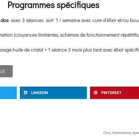
Programmes spécifiques
u dos
avec 3
séances soit 1 / semaine avec cure d’élixir et/ou bou
tion (croyances limitantes, schémas de fonctionnement répétitifs,
ssage huile de cristal + 1 séance 3 mois plus tard avec élixir spécif
QUE
LINKEDIN
PINTEREST
Choc, traumatisme, épreu