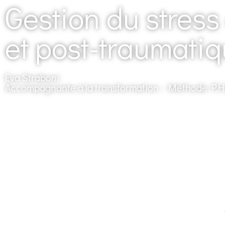
Gestion du stress
et post-traumati
Eva Straboni
Accompagnante à la transformation - Méthode P.H.O