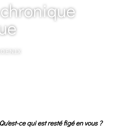
 chronique
que
.E.N.I.X
Qu'est-ce qui est resté figé en vous ?