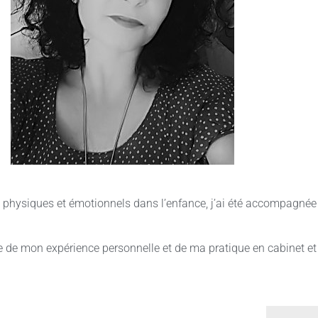
hysiques et émotionnels dans l’enfance, j’ai été accompagnée 
de mon expérience personnelle et de ma pratique en cabinet et 