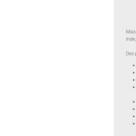
Mass
Inde
Des 