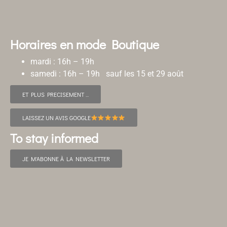
Horaires en mode Boutique
mardi : 16h – 19h
samedi : 16h – 19h sauf les 15 et 29 août
ET PLUS PRECISEMENT ...
LAISSEZ UN AVIS GOOGLE
To stay informed
JE M'ABONNE À LA NEWSLETTER