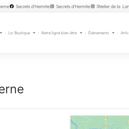
terne
Secrets d'Hermite
Secrets d'Hermite
l'Atelier de la La
La Boutique
Notre ligne bien-être
Évènements
Artic
terne