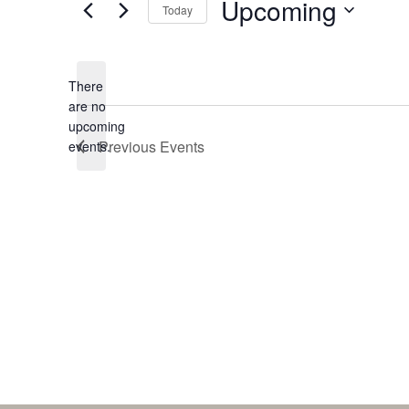
Upcoming
Today
Select
date.
There
are no
Notice
upcoming
Previous
Events
events.